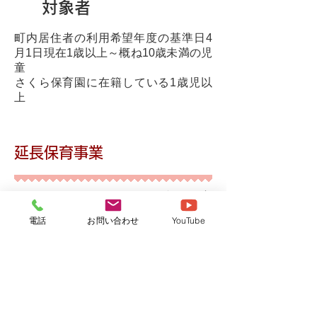
対象者
町内居住者の利用希望年度の基準日4
月1日現在1歳以上～概ね10歳未満の児
童
さくら保育園に在籍している1歳児以
上
延長保育事業
仕事の事情でやむをえず規定の保育
時間を超えてしまう場合に時間を延
電話
お問い合わせ
YouTube
長して子どもを預けられる制度で
す。
対象者