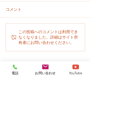
コメント
おやさい そだてるよ！
四葉のクローバ
この投稿へのコメントは利用でき
なくなりました。詳細はサイト所
けた！
有者にお問い合わせください。
電話
お問い合わせ
YouTube
社会福祉法人さくら
牛久さくら保育園