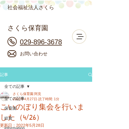
社会福祉法人さくら
さくら保育園
029-896-3678
お問い合わせ
記事
全ての記事
さくら保育園 阿見
全ての記事
2022年4月27日
読了時間: 1分
こいのぼり集会を行いま
保育園
した（4/26）
給食
更新日：
2022年5月28日
information