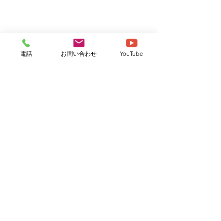
電話
お問い合わせ
YouTube
社会福祉法人さくら
牛久さくら保育園
つくばさくら保育園
社会福祉法人さくら さくら保育園