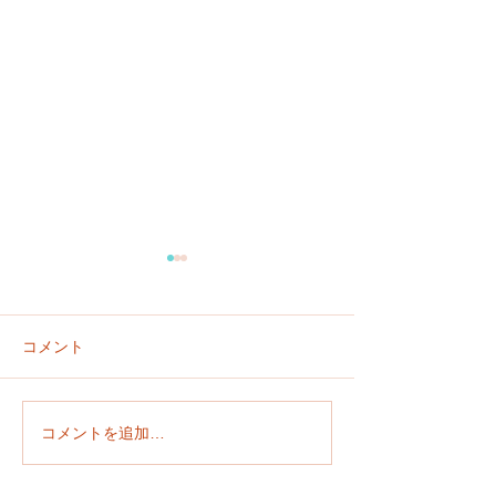
コメント
おやさい そだてるよ！
四葉のクローバ
コメントを追加…
けた！