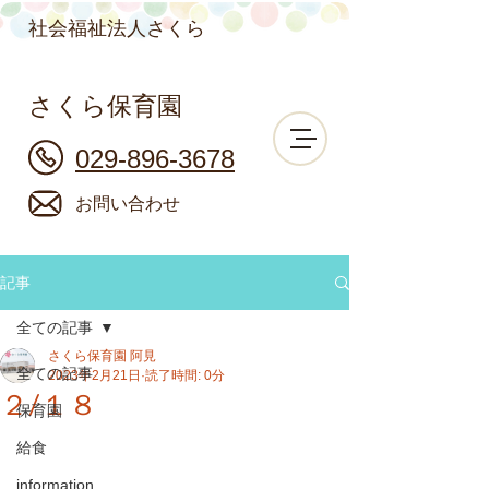
社会福祉法人さくら
さくら保育園
029-896-3678
お問い合わせ
記事
全ての記事
さくら保育園 阿見
全ての記事
2023年2月21日
読了時間: 0分
２/１８
保育園
給食
information