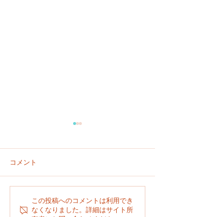
コメント
６／２８
６／２９
この投稿へのコメントは利用でき
なくなりました。詳細はサイト所