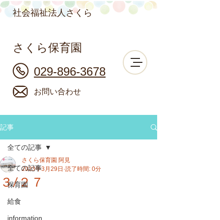
社会福祉法人さくら
さくら保育園
029-896-3678
お問い合わせ
記事
全ての記事
さくら保育園 阿見
全ての記事
2023年3月29日
読了時間: 0分
３/２７
保育園
給食
information