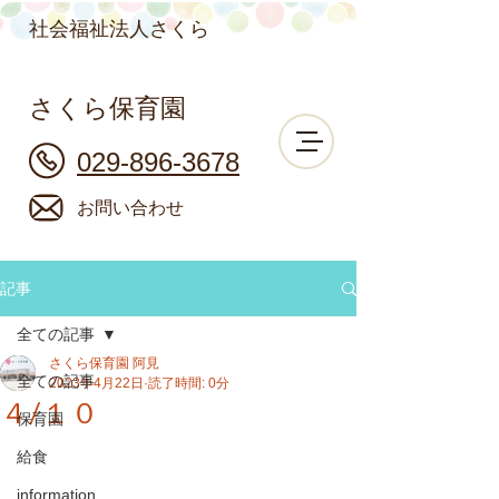
社会福祉法人さくら
さくら保育園
029-896-3678
お問い合わせ
記事
全ての記事
さくら保育園 阿見
全ての記事
2023年4月22日
読了時間: 0分
４/１０
保育園
給食
information