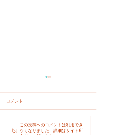
コメント
６／２８
６／２９
この投稿へのコメントは利用でき
なくなりました。詳細はサイト所