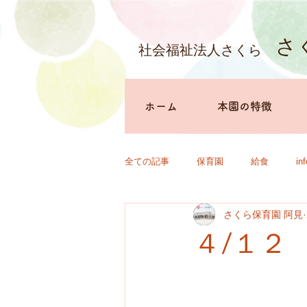
さ
社会福祉法人さくら
ホーム
本園の特徴
全ての記事
保育園
給食
in
さくら保育園 阿見
４/１２