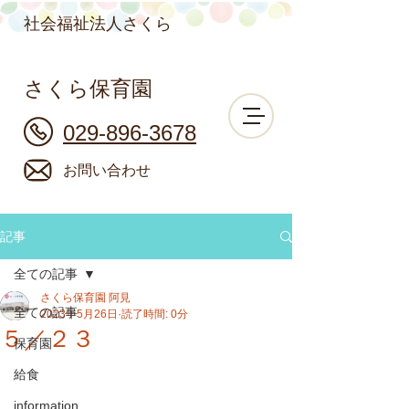
社会福祉法人さくら
さくら保育園
029-896-3678
お問い合わせ
記事
全ての記事
さくら保育園 阿見
全ての記事
2023年5月26日
読了時間: 0分
５／２３
保育園
給食
information