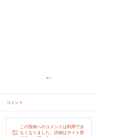
コメント
６／２８
６／２９
この投稿へのコメントは利用でき
なくなりました。詳細はサイト所