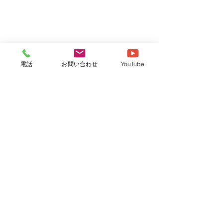
電話
お問い合わせ
YouTube
社会福祉法人さくら
牛久さくら保育園
つくばさくら保育園