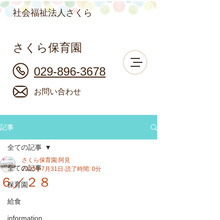
社会福祉法人さくら
さくら保育園
029-896-3678
お問い合わせ
記事
全ての記事
さくら保育園 阿見
全ての記事
2023年7月31日
読了時間: 0分
６／２８
保育園
給食
information