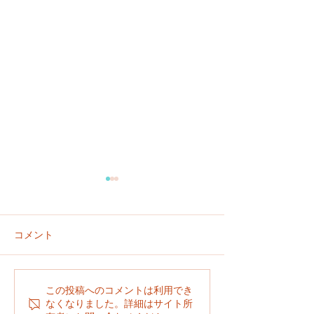
コメント
６／２８
６／２９
この投稿へのコメントは利用でき
なくなりました。詳細はサイト所