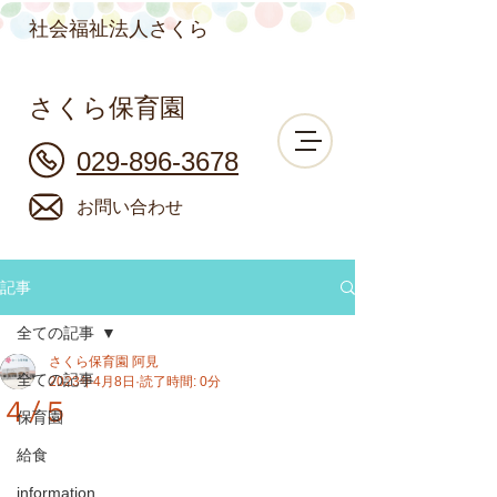
社会福祉法人さくら
さくら保育園
029-896-3678
お問い合わせ
記事
全ての記事
さくら保育園 阿見
全ての記事
2023年4月8日
読了時間: 0分
４/５
保育園
給食
information