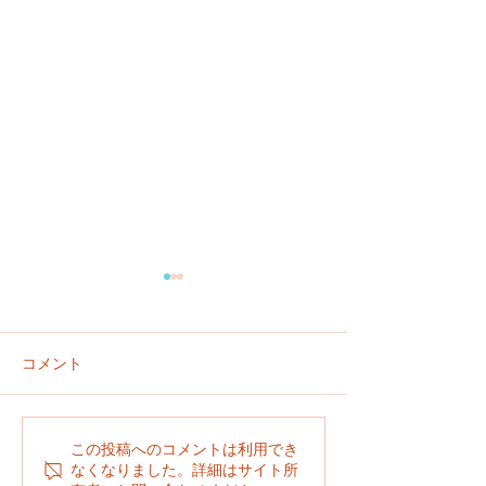
コメント
６／２８
６／２９
この投稿へのコメントは利用でき
なくなりました。詳細はサイト所