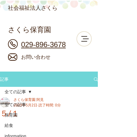
社会福祉法人さくら
さくら保育園
029-896-3678
お問い合わせ
記事
全ての記事
さくら保育園 阿見
全ての記事
2023年5月2日
読了時間: 0分
５/１
保育園
給食
information